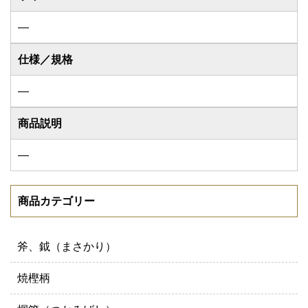
―
仕様／規格
―
商品説明
―
商品カテゴリー
斧、鉞（まさかり）
焼樫柄