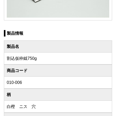
製品情報
製品名
割込仮枠鉞750g
商品コード
010-006
柄
白樫 ニス 穴