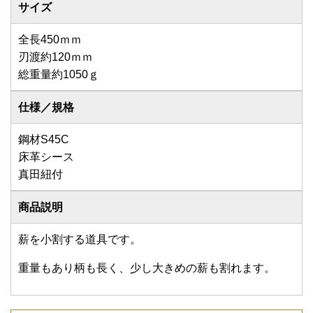
サイズ
全長450ｍｍ
刃渡約120ｍｍ
総重量約1050ｇ
仕様／規格
鋼材S45C
床革シース
真田紐付
商品説明
薪を小割する道具です。
重量もあり柄も長く、少し大きめの薪も割れます。